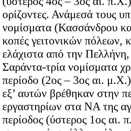
(ύστερος 4ος – 3ος αι. π.Χ
ορίζοντες. Ανάμεσά τους υ
νομίσματα (Κασσάνδρου και
κοπές γειτονικών πόλεων, 
ελάχιστα από την Πελλήνη,
Σαράντα-τρία νομίσματα χ
περίοδο (2ος – 3ος αι. μ.Χ.
εξ’ αυτών βρέθηκαν στην π
εργαστηρίων στα ΝΑ της α
περίοδος (ύστερος 1ος αι. π.