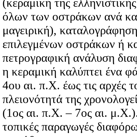
(κεραμική της ελληνιστικής
όλων των οστράκων ανά κατ
μαγειρική), καταλογράφηση
επιλεγμένων οστράκων ή κ
πετρογραφική ανάλυση δια
η κεραμική καλύπτει ένα φά
4ου αι. π.Χ. έως τις αρχές τ
πλειονότητά της χρονολογε
(1ος αι. π.Χ. – 7ος αι. μ.Χ.
τοπικές παραγωγές διαφόρω