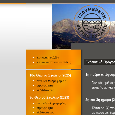
κεντρική σελίδα
επικοινωνία και αιτήσεις
Ενδεικτικό Πρόγρ
1η ημέρα απόγευμ
10o Θερινό Σχολείο (2025)
γενικές πληροφορίες
Γενικές ομιλίες
πρόγραμμα
εισηγήσεις για 
διδάσκοντες
9o Θερινό Σχολείο (2023)
2η και 3η ημέρα (
γενικές πληροφορίες
πρόγραμμα
Τέσσερα (4) wo
διδάσκοντες
με τέσσερις θεμ