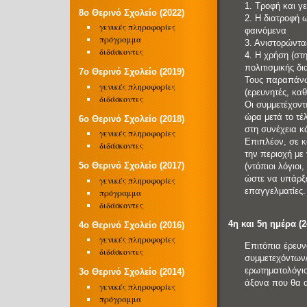
1. Τροφή και γ
8o Θερινό Σχολείο (2022)
2. Η διατροφή 
γενικές πληροφορίες
φαινόμενα
πρόγραμμα
3. Ανιστορώντας
διδάσκοντες
4. Η χρήση (στ
πολιτισμικής δ
7o Θερινό Σχολείο (2019)
Τους παραπάνω 
γενικές πληροφορίες
(ερευνητές, καθ
διδάσκοντες
Οι συμμετέχοντ
ώρα μετά το τέ
6o Θερινό Σχολείο (2018)
στη συνέχεια κ
γενικές πληροφορίες
Επιπλέον, σε 
διδάσκοντες
την περιοχή με
5o Θερινό Σχολείο (2017)
(ντόπιοι λόγιοι
ώστε να υπάρξε
γενικές πληροφορίες
επαγγελματίες.
πρόγραμμα
διδάσκοντες
4η και 5η ημέρα (
4o Θερινό Σχολείο (2016)
γενικές πληροφορίες
Επιτόπια έρευν
διδάσκοντες
συμμετεχόντων/
ερωτηματολόγιο
3o Θερινό Σχολείο (2014)
άξονα που θα α
γενικές πληροφορίες
πρόγραμμα