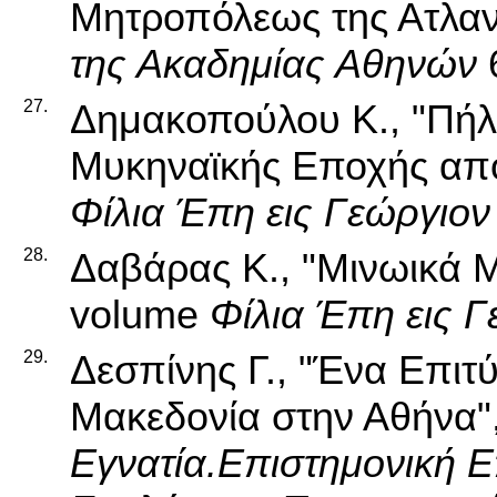
Μητροπόλεως της Ατλαντ
της Ακαδημίας Αθηνών
6
27.
Δημακοπούλου Κ., "Πήλ
Μυκηναϊκής Εποχής από
Φίλια Έπη εις Γεώργιο
28.
Δαβάρας Κ., "Μινωικά Μ
volume
Φίλια Έπη εις 
29.
Δεσπίνης Γ., "Ένα Επιτ
Μακεδονία στην Αθήνα",
Εγνατία.Επιστημονική Ε