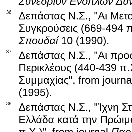
Συνέδριον Ενόπλων Δυ
36.
Δεπάστας Ν.Σ., "Αι Μετ
Συγκρούσεις (669-494 π.
Σπουδαί
10 (1990).
37.
Δεπάστας Ν.Σ., "Αι προ
Περικλέους (440-439 π.
Συμμαχίας", from journ
(1995).
38.
Δεπάστας Ν.Σ., "Ίχνη Στ
Ελλάδα κατά την Πρώιμ
π.Χ.)", from journal
Παρ