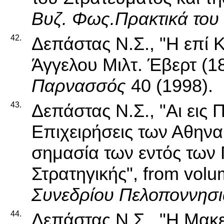
Βυζ. Φως.Πρακτικά του
42.
Δεπάστας Ν.Σ., "Η επί 
Άγγελου Μιλτ. Έβερτ (18
Παρνασσός
40 (1998).
43.
Δεπάστας Ν.Σ., "Αι εις
Επιχειρήσεις των Αθηναί
σημασία των εντός των 
Στρατηγικής", from vol
Συνεδρίου Πελοποννησ
44.
Δεπάστας Ν.Σ., "Η Μακεδ