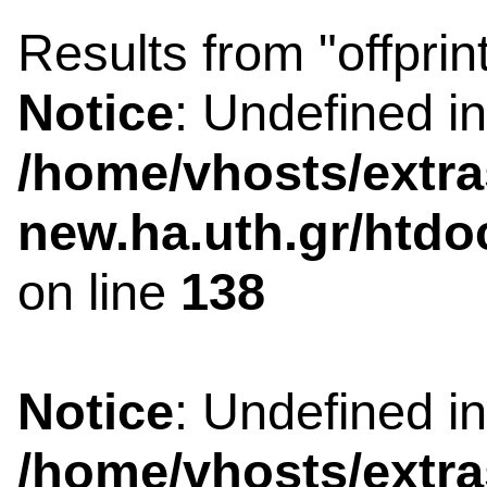
Results from "offprin
Notice
: Undefined i
/home/vhosts/extra
new.ha.uth.gr/htdo
on line
138
Notice
: Undefined i
/home/vhosts/extra