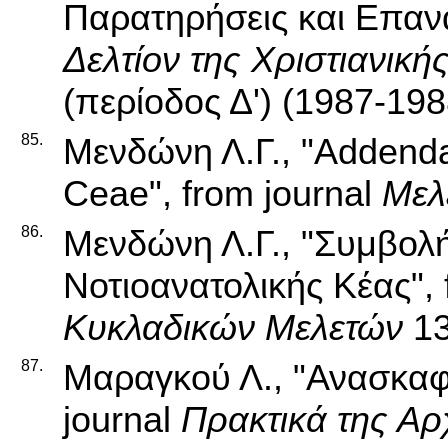
Παρατηρήσεις και Επανα
Δελτίον της Χριστιανική
(περίοδος Δ') (1987-198
85.
Μενδώνη Λ.Γ., "Addenda 
Ceae", from journal
Μελ
86.
Μενδώνη Λ.Γ., "Συμβολ
Νοτιοανατολικής Κέας",
Κυκλαδικών Μελετών
13
87.
Μαραγκού Λ., "Ανασκαφ
journal
Πρακτικά της Αρ