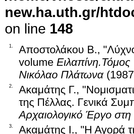
new.ha.uth.gr/htdo
on line
148
1.
Αποστολάκου Β., "Λύχνο
volume
Ειλαπίνη.Τόμος 
Νικόλαο Πλάτωνα
(1987
2.
Ακαμάτης Γ., "Νομισμα
της Πέλλας. Γενικά Συμ
Αρχαιολογικό Έργο στη
3.
Ακαμάτης Ι., "Η Αγορά τ