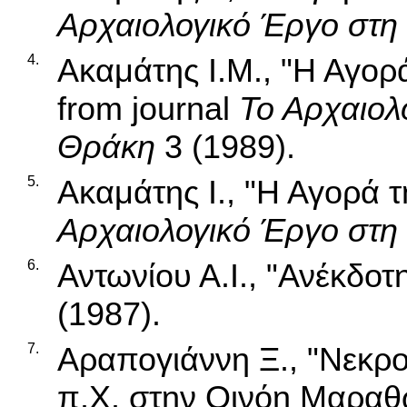
Αρχαιολογικό Έργο στη
4.
Ακαμάτης Ι.Μ., "Η Αγορ
from journal
Το Αρχαιολ
Θράκη
3 (1989).
5.
Ακαμάτης Ι., "Η Αγορά τ
Αρχαιολογικό Έργο στη
6.
Αντωνίου Α.Ι., "Ανέκδο
(1987).
7.
Αραπογιάννη Ξ., "Νεκροτ
π.Χ. στην Οινόη Μαραθώ