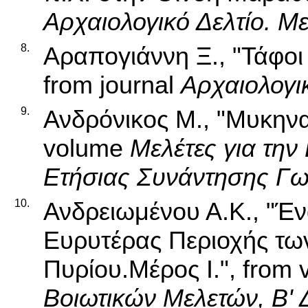
Αρχαιολογικό Δελτίο. Με
8.
Αραπογιάννη Ξ., "Τάφοι
from journal
Αρχαιολογικ
9.
Ανδρόνικος Μ., "Μυκηνα
volume
Μελέτες για τη
Ετήσιας Συνάντησης Γ
10.
Ανδρειωμένου Α.Κ., "Έν
Ευρυτέρας Περιοχής τω
Πυρίου.Μέρος Ι.", from
Βοιωτικών Μελετών, Β' 