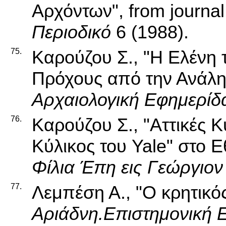
Αρχόντων", from journa
Περιοδικό
6 (1988).
75.
Καρούζου Σ., "Η Ελένη 
Πρόχους από την Ανάληψ
Αρχαιολογική Εφημερίδ
76.
Καρούζου Σ., "Αττικές 
Κύλικος του Yale" στο 
Φίλια Έπη εις Γεώργιο
77.
Λεμπέση Α., "Ο κρητικός
Αριάδνη.Επιστημονική 