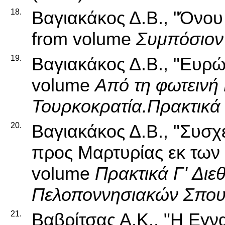
18.
Βαγιακάκος Δ.Β., "Όνο
from volume
Συμπόσιον
19.
Βαγιακάκος Δ.Β., "Ευρώ
volume
Από τη φωτεινή
Τουρκοκρατία.Πρακτικά
20.
Βαγιακάκος Δ.Β., "Συσ
προς Μαρτυρίας εκ των 
volume
Πρακτικά Γ' Διε
Πελοποννησιακών Σπο
21.
Βαβρίτσας Α.Κ., "Η Εγνα