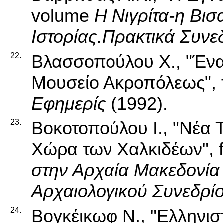
volume
Η Νιγρίτα-η Βισ
Ιστορίας.Πρακτικά Συνε
22.
Βλασσοπούλου Χ., "Ένα
Μουσείο Ακροπόλεως", 
Εφημερίς
(1992).
23.
Βοκοτοπούλου Ι., "Νέα Τ
Χώρα των Χαλκιδέων", 
στην Αρχαία Μακεδονία
Αρχαιολογικού Συνεδρί
24.
Βογκέικωφ Ν., "Ελληνισ