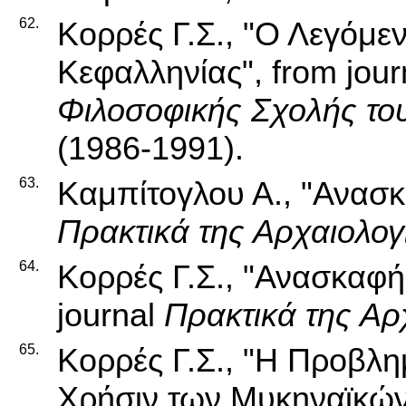
62.
Κορρές Γ.Σ., "Ο Λεγόμ
Κεφαλληνίας", from jou
Φιλοσοφικής Σχολής το
(1986-1991).
63.
Καμπίτογλου Α., "Ανασκ
Πρακτικά της Αρχαιολογ
64.
Κορρές Γ.Σ., "Ανασκαφή
journal
Πρακτικά της Αρ
65.
Κορρές Γ.Σ., "Η Προβλη
Χρήσιν των Μυκηναϊκών