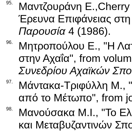
95.
Μαντζουράνη Ε.,Cherry J
Έρευνα Επιφάνειας στη 
Παρουσία
4 (1986).
96.
Μητροπούλου Ε., "Η Λατ
στην Αχαΐα", from volu
Συνεδρίου Αχαϊκών Σπ
97.
Μάντακα-Τριφύλλη Μ., 
από το Μέτωπο", from j
98.
Μανούσακα Μ.Ι., "Το Ελ
και Μεταβυζαντινών Σπο