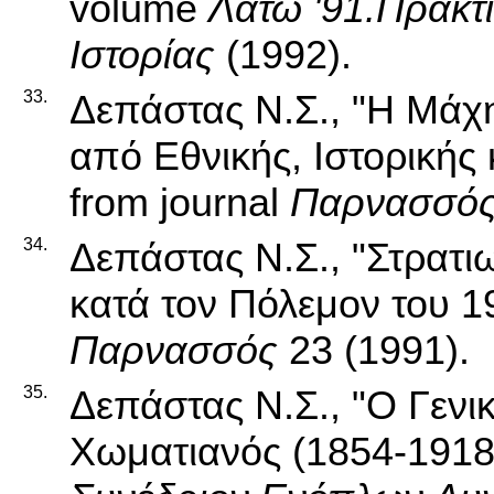
volume
Λάτω '91.Πρακτ
Ιστορίας
(1992).
33.
Δεπάστας Ν.Σ., "Η Μάχη
από Εθνικής, Ιστορικής
from journal
Παρνασσό
34.
Δεπάστας Ν.Σ., "Στρατιω
κατά τον Πόλεμον του 19
Παρνασσός
23 (1991).
35.
Δεπάστας Ν.Σ., "Ο Γενι
Χωματιανός (1854-1918