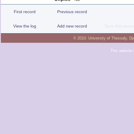
First record
Previous record
View the log
Add new record
Save this recor
© 2010:
University of Thessaly
,
Dp
This website