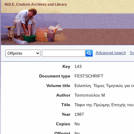
W.D.E. Coulson Archives and Library
Advanced search
So
Key
143
Document type
FESTSCHRIFT
Volume title
Ειλαπίνη. Τόμος Τιμητικός για
Author
Τσιποπούλου Μ.
Title
Τάφοι της Πρώιμης Εποχής του
Year
1987
Copies
No
Offprint
No