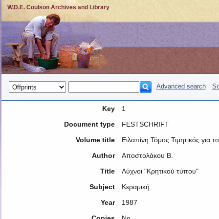
W.D.E. Coulson Archives and Library
Advanced search
So
Key
1
Document type
FESTSCHRIFT
Volume title
Ειλαπίνη.Τόμος Τιμητικός για 
Author
Αποστολάκου Β.
Title
Λύχνοι "Κρητικού τύπου"
Subject
Κεραμική
Year
1987
Copies
No