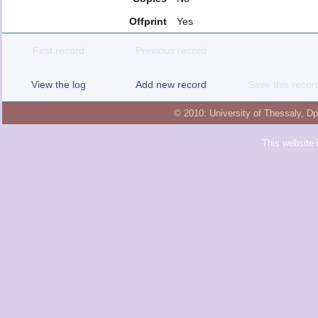
Offprint
Yes
First record
Previous record
View the log
Add new record
Save this recor
© 2010:
University of Thessaly
,
Dp
This website