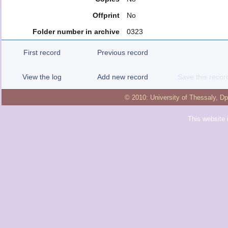
Offprint
No
Folder number in archive
0323
First record
Previous record
View the log
Add new record
Save this recor
© 2010:
University of Thessaly
,
Dp
This website