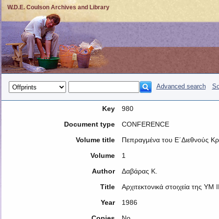
W.D.E. Coulson Archives and Library
Advanced search
So
Key
980
Document type
CONFERENCE
Volume title
Πεπραγμένα του Ε΄Διεθνούς Κρ
Volume
1
Author
Δαβάρας Κ.
Title
Αρχιτεκτονικά στοιχεία της ΥΜ
Year
1986
Copies
No