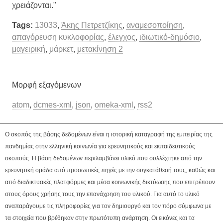
χρειάζονται."
Tags:
13033
,
Άκης Πετρετζίκης
,
αναμεσοποίηση
,
απαγόρευση κυκλοφορίας
,
έλεγχος
,
ιδιωτικό-δημόσιο
,
μαγειρική
,
μάρκετ
,
μετακίνηση 2
Μορφή εξαγόμενων
atom
,
dcmes-xml
,
json
,
omeka-xml
,
rss2
Ο σκοπός της βάσης δεδομένων είναι η ιστορική καταγραφή της εμπειρίας της
πανδημίας στην ελληνική κοινωνία για ερευνητικούς και εκπαιδευτικούς
σκοπούς. Η βάση δεδομένων περιλαμβάνει υλικό που συλλέχτηκε από την
ερευνητική ομάδα από προσωπικές πηγές με την συγκατάθεσή τους, καθώς και
από διαδικτυακές πλατφόρμες και μέσα κοινωνικής δικτύωσης που επιτρέπουν
στους όρους χρήσης τους την επανάχρηση του υλικού. Για αυτό το υλικό
αναπαράγουμε τις πληροφορίες για τον δημιουργό και τον πόρο σύμφωνα με
τα στοιχεία που βρέθηκαν στην πρωτότυπη ανάρτηση. Οι εικόνες και τα