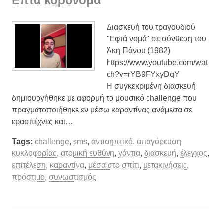
Επτά κορονομά
Διασκευή του τραγουδιού
"Εφτά νομά" σε σύνθεση του
Άκη Πάνου (1982)
https://www.youtube.com/wat
ch?v=rYB9FYxyDqY
Η συγκεκριμένη διασκευή
δημιουργήθηκε με αφορμή το μουσικό challenge που
πραγματοποιήθηκε εν μέσω καραντίνας ανάμεσα σε
ερασιτέχνες και…
Tags:
challenge
,
sms
,
αντισηπτικό
,
απαγόρευση
κυκλοφορίας
,
ατομική ευθύνη
,
γάντια
,
διασκευή
,
έλεγχος
,
επιτέλεση
,
καραντίνα
,
μέσα στο σπίτι
,
μετακινήσεις
,
πρόστιμο
,
συνωστισμός