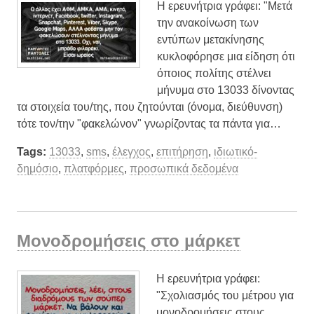
Η ερευνήτρια γράφει: "Μετά
την ανακοίνωση των
εντύπων μετακίνησης
κυκλοφόρησε μια είδηση ότι
όποιος πολίτης στέλνει
μήνυμα στο 13033 δίνοντας
τα στοιχεία του/της, που ζητούνται (όνομα, διεύθυνση)
τότε τον/την "φακελώνον" γνωρίζοντας τα πάντα για…
Tags:
13033
,
sms
,
έλεγχος
,
επιτήρηση
,
ιδιωτικό-
δημόσιο
,
πλατφόρμες
,
προσωπικά δεδομένα
Μονοδρομήσεις στο μάρκετ
H ερευνήτρια γράφει:
"Σχολιασμός του μέτρου για
μονοδρομήσεις στους