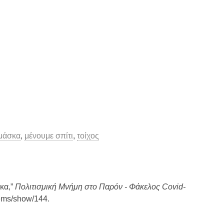
μάσκα
,
μένουμε σπίτι
,
τοίχος
κα,”
Πολιτισμική Μνήμη στο Παρόν - Φάκελος Covid-
items/show/144
.