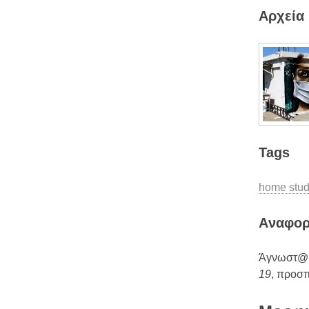
Αρχεία
Tags
home stud
Aναφο
Άγνωστ@ 
19
, προσ