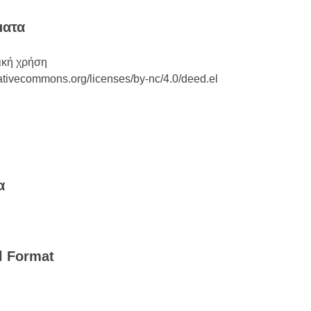
ματα
ική χρήση
eativecommons.org/licenses/by-nc/4.0/deed.el
α
l Format