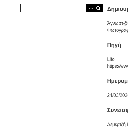
Δημιου
Άγνωστ@
Φωτογραφ
Πηγή
Lifo
https://ww
Ημερομ
24/03/202
Συνεισ
Δεμερτζή 