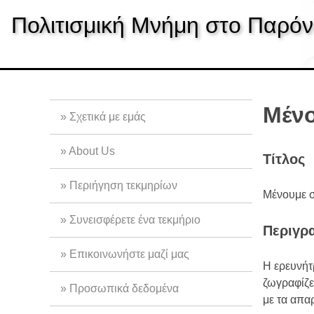
S
Πολιτισμική Μνήμη στο Παρόν
k
i
p
t
o
m
Μένο
Σχετικά με εμάς
a
i
About Us
Τίτλος
n
c
Περιήγηση τεκμηρίων
o
Μένουμε σ
n
Συνεισφέρετε ένα τεκμήριο
t
Περιγρ
e
Επικοινωνήστε μαζί μας
n
H ερευνήτ
t
ζωγραφίζε
Προσωπικά δεδομένα
με τα απαρ