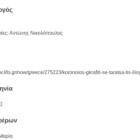
ργός
ίες: Αντώνης Νικολόπουλος
w.lifo.gr/now/greece/275223/koronoios-gkrafiti-se-taratsa-tis-il
ηνία
0
φέρων
Μαρία