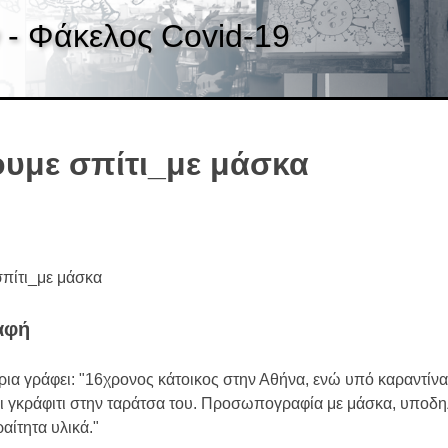
 - Φάκελος Covid-19
υμε σπίτι_με μάσκα
πίτι_με μάσκα
αφή
ρια γράφει: "16χρονος κάτοικος στην Αθήνα, ενώ υπό καραντίνα,
ι γκράφιτι στην ταράτσα του. Προσωπογραφία με μάσκα, υποδ
αίτητα υλικά."