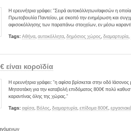
Η ερευνήτρια γράφει: "Σειρά αυτοκόλλητων/αφισών η οπο
Πρωτοβουλία Παντείου, με σκοπό την ενημέρωση και συγχ
αφισοκόλλησης των παραπάνω στοιχείων, εν μέσω καραντ
Tags:
Αθήνα
,
αυτοκόλλητα
,
δημόσιος χώρος
,
διαμαρτυρία
,
€ είναι κοροϊδία
H ερευνήτρια γράφει: "η αφίσα βρίσκεται στην οδό Ιάσονος
Μητσοτάκη για την καταβολή επιδόματος 800€ πολύ καθυστ
καραντίνας όλης της χώρας."
Tags:
αφίσα
,
Βόλος
,
διαμαρτυρία
,
επίδομα 800€
,
εργασιακέ
αγόμενων