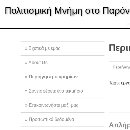
S
Πολιτισμική Μνήμη στο Παρόν
k
i
p
t
o
m
Περι
Σχετικά με εμάς
a
i
About Us
n
Περιήγη
c
Περιήγηση τεκμηρίων
o
Tags: εργ
n
Συνεισφέρετε ένα τεκμήριο
t
e
Επικοινωνήστε μαζί μας
n
t
Προσωπικά δεδομένα
Απλήρ