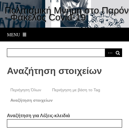
S
Πολιτισμική Μνήμη στο Παρόν
k
- Φάκελος Covid-19
i
p
t
MENU
o
m
a
i
n
Αναζήτηση στοιχείων
c
o
n
Περιήγηση Όλων
Περιήγηση με βάση το Tag
t
e
Αναζήτηση στοιχείων
n
t
Αναζήτηση για Λέξεις-κλειδιά