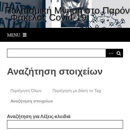
S
Πολιτισμική Μνήμη στο Παρόν
k
- Φάκελος Covid-19
i
p
t
MENU
o
m
a
i
n
Αναζήτηση στοιχείων
c
o
n
Περιήγηση Όλων
Περιήγηση με βάση το Tag
t
e
Αναζήτηση στοιχείων
n
t
Αναζήτηση για Λέξεις-κλειδιά