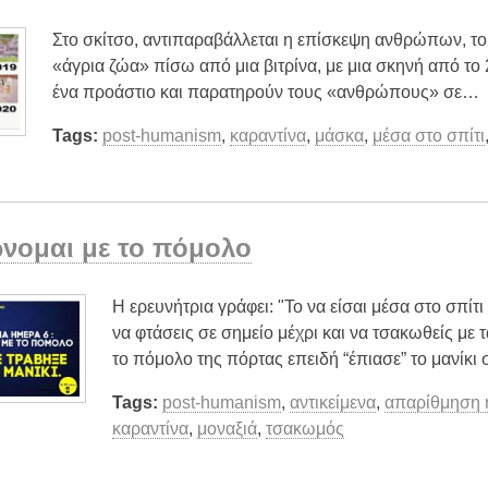
Στο σκίτσο, αντιπαραβάλλεται η επίσκεψη ανθρώπων, τ
«άγρια ζώα» πίσω από μια βιτρίνα, με μια σκηνή από τ
ένα προάστιο και παρατηρούν τους «ανθρώπους» σε…
Tags:
post-humanism
,
καραντίνα
,
μάσκα
,
μέσα στο σπίτι
νομαι με το πόμολο
Η ερευνήτρια γράφει: "Το να είσαι μέσα στο σπίτι
να φτάσεις σε σημείο μέχρι και να τσακωθείς με
το πόμολο της πόρτας επειδή “έπιασε” το μανίκι 
Tags:
post-humanism
,
αντικείμενα
,
απαρίθμηση 
καραντίνα
,
μοναξιά
,
τσακωμός