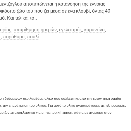
ερμεντζόγλου αποτυπώνεται η κατανόηση της έννοιας
κόσιτο ζώο του που ζει μέσα σε ένα κλουβί, όντας 40
μό. Και τελικά, το…
ορίας
,
απαρίθμηση ημερών
,
εγκλεισμός
,
καραντίνα
,
ω
,
παράθυρο
,
πουλί
βάση δεδομένων περιλαμβάνει υλικό που συλλέχτηκε από την ερευνητική ομάδα
ς την επανάχρηση του υλικού. Για αυτό το υλικό αναπαράγουμε τις πληροφορίες
ορίζονται αποκλειστικά για μη-εμπορική χρήση, πάντα με αναφορά στον