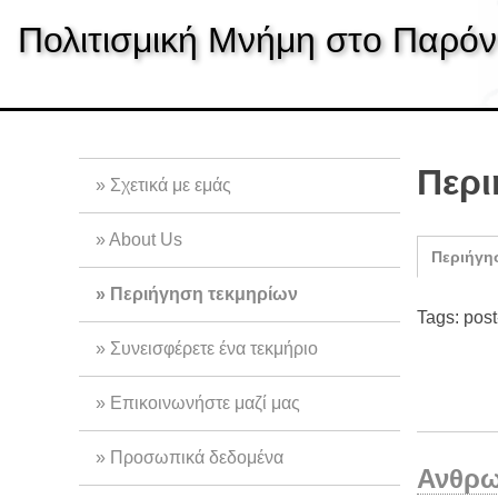
S
Πολιτισμική Μνήμη στο Παρόν
k
i
p
t
o
m
Περι
Σχετικά με εμάς
a
i
About Us
n
Περιήγη
c
Περιήγηση τεκμηρίων
o
Tags: pos
n
Συνεισφέρετε ένα τεκμήριο
t
e
Επικοινωνήστε μαζί μας
n
t
Προσωπικά δεδομένα
Ανθρω