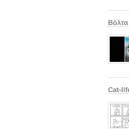
Βόλτα
Cat-lif