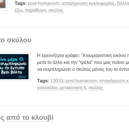
Tags:
post-humanism
,
απαγόρευση κυκλοφορίας
,
βόλτ
έξω
,
παράθυρο
,
σκύλος
ο σκύλου
Η ερευνήτρια γράφει: "Χιουμοριστική εικόνα 
μετά το άλλο και την “τρέλα” που μας πιάνει 
να συμπληρώνει ο σκύλος μόνος του το έντυ
Tags:
13033
,
post-humanism
,
απαγόρευση κ
κατοικίδιο
,
μετακίνηση 6
,
σκύλος
ς από το κλουβί