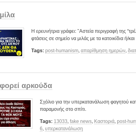
 μίλα
Η ερευνήτρια γράφει: "Αστεία περιγραφή της “τρέ
φτάσεις σε σημείο να μιλάς με τα κατοικίδια ή/και 
Tags:
post-humanism
,
απαρίθμηση ημερών
,
δια
φορεί αρκούδα
Σχόλιο για την υπερκατανάλωση φαγητού κατά
παραμονής στο σπίτι.
Tags:
13033
,
fake news
,
Kαστοριά
,
post-hu
6
,
υπερκατανάλωση