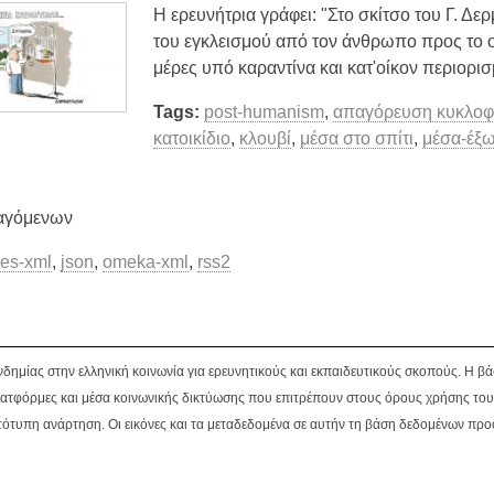
H ερευνήτρια γράφει: "Στο σκίτσο του Γ. Δ
του εγκλεισμού από τον άνθρωπο προς το οι
μέρες υπό καραντίνα και κατ'οίκον περιορισ
Tags:
post-humanism
,
απαγόρευση κυκλοφ
κατοικίδιο
,
κλουβί
,
μέσα στο σπίτι
,
μέσα-έξ
αγόμενων
es-xml
,
json
,
omeka-xml
,
rss2
νδημίας στην ελληνική κοινωνία για ερευνητικούς και εκπαιδευτικούς σκοπούς. Η 
ατφόρμες και μέσα κοινωνικής δικτύωσης που επιτρέπουν στους όρους χρήσης του
ότυπη ανάρτηση. Οι εικόνες και τα μεταδεδομένα σε αυτήν τη βάση δεδομένων προ