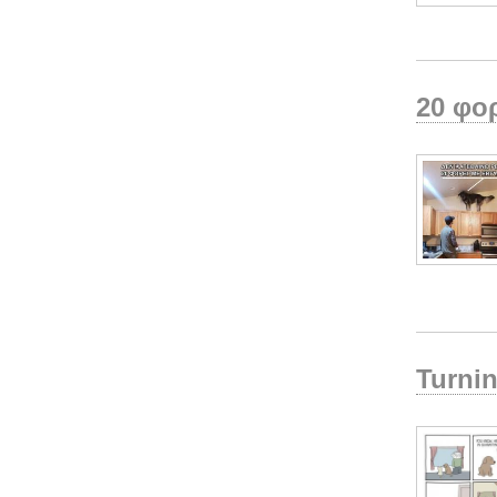
20 φο
Turnin