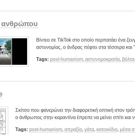
 ανθρώπου
Bίντεο σε TikTok στο οποίο περπατάει ένα ζευ
αστυνομίας, ο άνδρας πέφτει στα τέσσερα και "
Tags:
post-humanism
,
αστυνομοκρατία
,
βόλτα
e
Σκίτσο που φανερώνει την διαφορετική οπτική στον τρό
ο άνθρωπος στην καραντίνα έπρεπε να μείνει σπίτι και ν
Tags:
post-humanism
,
απραξία
,
γάτα
,
κατοικίδιο
,
μέσα σ