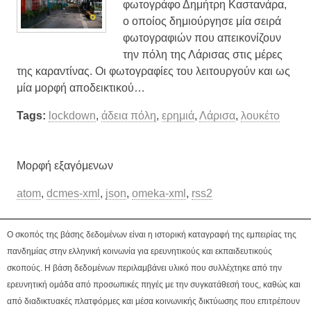
φωτογράφο Δημήτρη Καστανάρα,
ο οποίος δημιούργησε μία σειρά
φωτογραφιών που απεικονίζουν
την πόλη της Λάρισας στις μέρες
της καραντίνας. Οι φωτογραφίες του λειτουργούν και ως
μία μορφή αποδεικτικού…
Tags:
lockdown
,
άδεια πόλη
,
ερημιά
,
Λάρισα
,
λουκέτο
Μορφή εξαγόμενων
atom
,
dcmes-xml
,
json
,
omeka-xml
,
rss2
Ο σκοπός της βάσης δεδομένων είναι η ιστορική καταγραφή της εμπειρίας της
πανδημίας στην ελληνική κοινωνία για ερευνητικούς και εκπαιδευτικούς
σκοπούς. Η βάση δεδομένων περιλαμβάνει υλικό που συλλέχτηκε από την
ερευνητική ομάδα από προσωπικές πηγές με την συγκατάθεσή τους, καθώς και
από διαδικτυακές πλατφόρμες και μέσα κοινωνικής δικτύωσης που επιτρέπουν