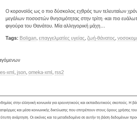
Ο κορονοϊός ως ο πιο δύσκολος εχθρός των τελευταίων χρόν
μεγάλων ποσοστών θνησιμότητας στην τρίτη -και πιο ευάλωτη
φιγούρα του Θανάτου. Μία αλληγορική μάχη…
Tags:
Boligan
,
επαγγελματίες υγείας
,
ζωή-θάνατος
,
νοσοκομ
αγόμενων
es-xml
,
json
,
omeka-xml
,
rss2
νδημίας στην ελληνική κοινωνία για ερευνητικούς και εκπαιδευτικούς σκοπούς. Η 
ατφόρμες και μέσα κοινωνικής δικτύωσης που επιτρέπουν στους όρους χρήσης του
ότυπη ανάρτηση. Οι εικόνες και τα μεταδεδομένα σε αυτήν τη βάση δεδομένων προ