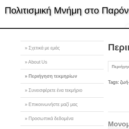
S
Πολιτισμική Μνήμη στο Παρόν
k
i
p
t
o
m
Περι
Σχετικά με εμάς
a
i
About Us
n
Περιήγη
c
Περιήγηση τεκμηρίων
o
Tags: ζωή
n
Συνεισφέρετε ένα τεκμήριο
t
e
Επικοινωνήστε μαζί μας
n
t
Προσωπικά δεδομένα
Μονομ