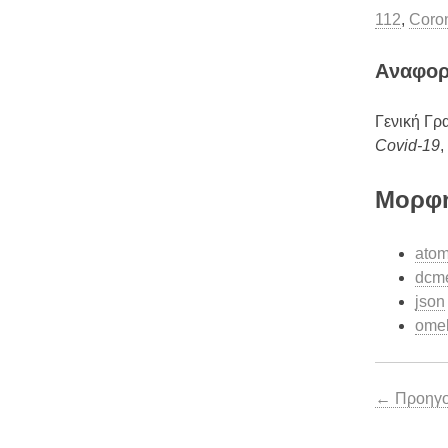
112
,
Coron
Aναφο
Γενική Γρ
Covid-19
Μορφή
ato
dcm
json
ome
← Προηγού