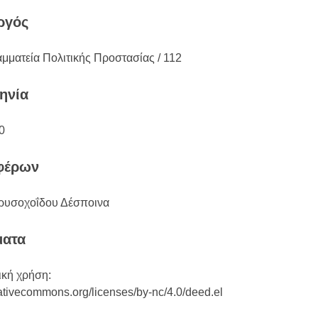
ργός
αμματεία Πολιτικής Προστασίας / 112
ηνία
0
φέρων
ρυσοχοΐδου Δέσποινα
ματα
κή χρήση:
eativecommons.org/licenses/by-nc/4.0/deed.el