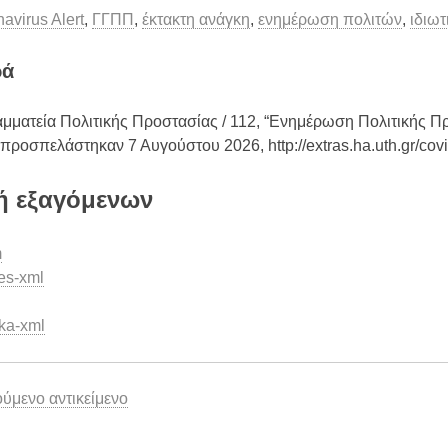
avirus Alert
,
ΓΓΠΠ
,
έκτακτη ανάγκη
,
ενημέρωση πολιτών
,
ιδιωτ
ρά
αμματεία Πολιτικής Προστασίας / 112, “Ενημέρωση Πολιτικής Π
, προσπελάστηκαν 7 Αυγούστου 2026,
http://extras.ha.uth.gr/c
 εξαγόμενων
m
es-xml
ka-xml
μενο αντικείμενο