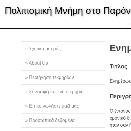
S
Πολιτισμική Μνήμη στο Παρόν
k
i
p
t
o
m
Ενημ
Σχετικά με εμάς
a
i
About Us
Τίτλος
n
c
Περιήγηση τεκμηρίων
o
Ενημέρωσ
n
Συνεισφέρετε ένα τεκμήριο
t
Περιγρ
e
Επικοινωνήστε μαζί μας
n
Ο έντονος
t
χρονικό δ
Προσωπικά δεδομένα
ήταν σαν 