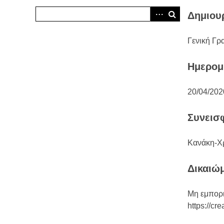
Δημιου
Γενική Γρ
Ημερομ
20/04/202
Συνεισ
Κανάκη-Χ
Δικαιώ
Μη εμπορι
https://cr