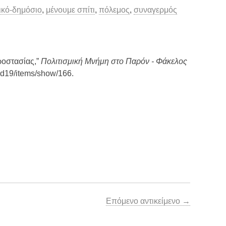
ικό-δημόσιο
,
μένουμε σπίτι
,
πόλεμος
,
συναγερμός
ροστασίας,”
Πολιτισμική Μνήμη στο Παρόν - Φάκελος
ovid19/items/show/166
.
Επόμενο αντικείμενο →