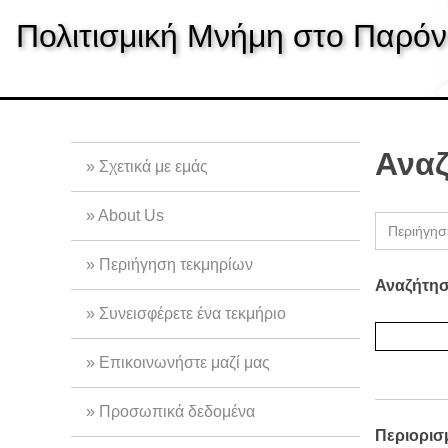
S
Πολιτισμική Μνήμη στο Παρόν
k
i
p
t
o
m
Αναζ
Σχετικά με εμάς
a
i
About Us
n
Περιήγη
c
Περιήγηση τεκμηρίων
o
Αναζήτηση
n
Συνεισφέρετε ένα τεκμήριο
t
e
Επικοινωνήστε μαζί μας
n
t
Προσωπικά δεδομένα
Περιορισ