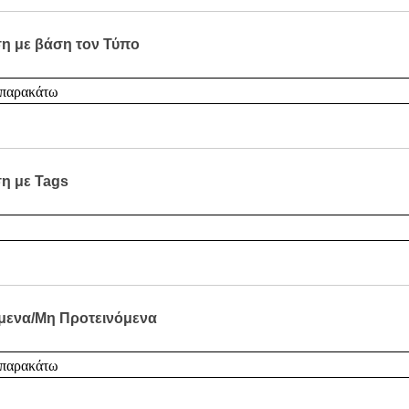
η με βάση τον Τύπο
η με Tags
μενα/Μη Προτεινόμενα