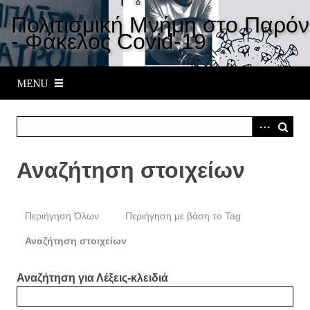
S
Πολιτισμική Μνήμη στο Παρόν
k
- Φάκελος Covid-19
i
p
t
MENU
o
m
a
i
n
Αναζήτηση στοιχείων
c
o
n
Περιήγηση Όλων
Περιήγηση με βάση το Tag
t
e
Αναζήτηση στοιχείων
n
t
Αναζήτηση για Λέξεις-κλειδιά