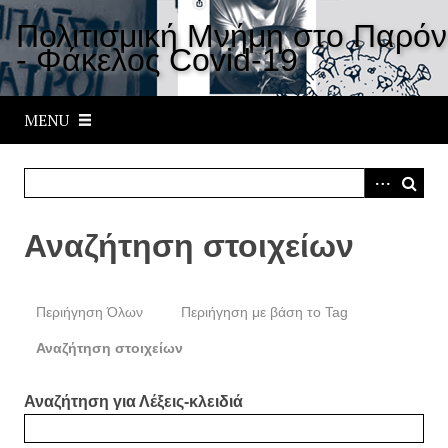
S
Πολιτισμική Μνήμη στο Παρόν
k
- Φάκελος Covid-19
i
p
t
MENU
o
m
a
i
n
Αναζήτηση στοιχείων
c
o
n
Περιήγηση Όλων
Περιήγηση με βάση το Tag
t
e
Αναζήτηση στοιχείων
n
t
Αναζήτηση για Λέξεις-κλειδιά