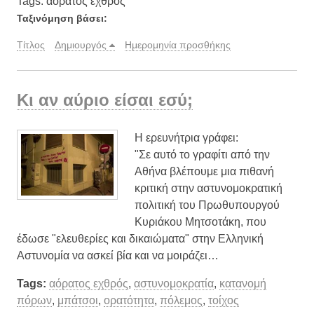
Tags: αόρατος εχθρός
Ταξινόμηση βάσει:
Τίτλος
Δημιουργός
Ημερομηνία προσθήκης
Κι αν αύριο είσαι εσύ;
Η ερευνήτρια γράφει:
"Σε αυτό το γραφίτι από την
Αθήνα βλέπουμε μια πιθανή
κριτική στην αστυνομοκρατική
πολιτική του Πρωθυπουργού
Κυριάκου Μητσοτάκη, που
έδωσε "ελευθερίες και δικαιώματα" στην Ελληνική
Αστυνομία να ασκεί βία και να μοιράζει…
Tags:
αόρατος εχθρός
,
αστυνομοκρατία
,
κατανομή
πόρων
,
μπάτσοι
,
ορατότητα
,
πόλεμος
,
τοίχος