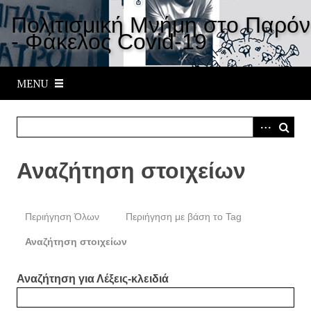
S
Πολιτισμική Μνήμη στο Παρόν
k
- Φάκελος Covid-19
i
p
t
MENU
o
m
a
i
n
Αναζήτηση στοιχείων
c
o
n
Περιήγηση Όλων
Περιήγηση με βάση το Tag
t
e
Αναζήτηση στοιχείων
n
t
Αναζήτηση για Λέξεις-κλειδιά