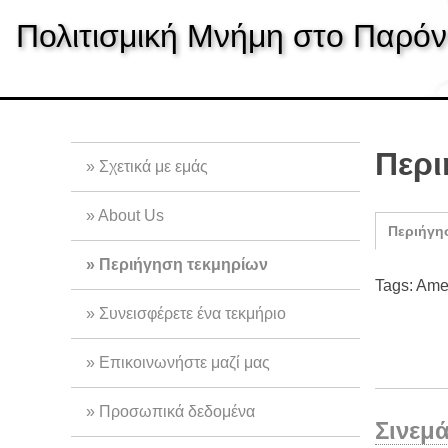
S
Πολιτισμική Μνήμη στο Παρόν
k
i
p
t
o
m
Περι
Σχετικά με εμάς
a
i
About Us
n
Περιήγη
c
Περιήγηση τεκμηρίων
o
Tags: Ame
n
Συνεισφέρετε ένα τεκμήριο
t
e
Επικοινωνήστε μαζί μας
n
t
Προσωπικά δεδομένα
Σινεμ