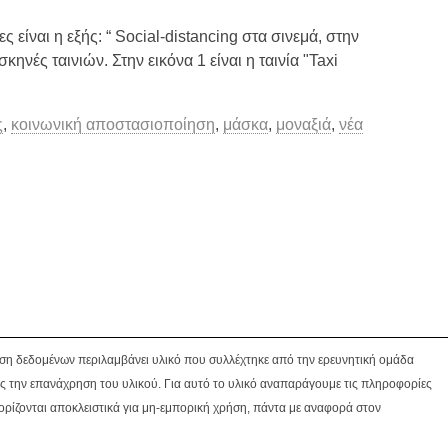
 είναι η εξής: “ Social-distancing στα σινεμά, στην
ηνές ταινιών. Στην εικόνα 1 είναι η ταινία "Taxi
ς
,
κοινωνική αποστασιοποίηση
,
μάσκα
,
μοναξιά
,
νέα
βάση δεδομένων περιλαμβάνει υλικό που συλλέχτηκε από την ερευνητική ομάδα
ς την επανάχρηση του υλικού. Για αυτό το υλικό αναπαράγουμε τις πληροφορίες
ορίζονται αποκλειστικά για μη-εμπορική χρήση, πάντα με αναφορά στον