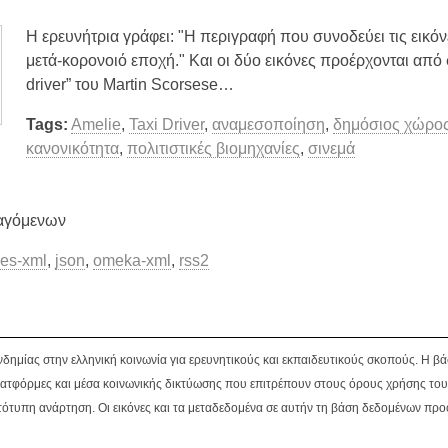
H ερευνήτρια γράφει: "Η περιγραφή που συνοδεύει τις εικόνες
μετά-κορονοιό εποχή." Και οι δύο εικόνες προέρχονται από σκ
driver” του Martin Scorsese…
Tags:
Amelie
,
Taxi Driver
,
αναμεσοποίηση
,
δημόσιος χώρο
κανονικότητα
,
πολιτιστικές βιομηχανίες
,
σινεμά
αγόμενων
es-xml
,
json
,
omeka-xml
,
rss2
νδημίας στην ελληνική κοινωνία για ερευνητικούς και εκπαιδευτικούς σκοπούς. Η 
ατφόρμες και μέσα κοινωνικής δικτύωσης που επιτρέπουν στους όρους χρήσης του
ότυπη ανάρτηση. Οι εικόνες και τα μεταδεδομένα σε αυτήν τη βάση δεδομένων προ