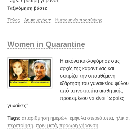
Tags: πρόωρη γήρανση
Ταξινόμηση βάσει:
Τίτλος
Δημιουργός
Ημερομηνία προσθήκης
Women in Quarantine
Η εικόνα κυκλοφόρησε στις
αρχές της καραντίνας και
σατιρίζει την υποτιθέμενη
εξάρτηση του γυναικείου φύλου
από τα ινστιτούτα αισθητικής
προκειμένου να είναι "ωραίες
γυναίκες".
Tags:
απαρίθμηση ημερών
,
έμφυλα στερεότυπα
,
ηλικία
,
περιποίηση
,
πριν-μετά
,
πρόωρη γήρανση