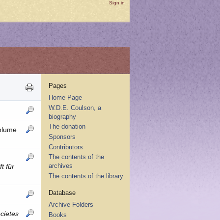
Sign in
Pages
Home Page
W.D.E. Coulson, a
biography
The donation
volume
Sponsors
Contributors
The contents of the
archives
t für
The contents of the library
Database
Archive Folders
cietes
Books