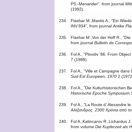
PS.-Menander", from journal
Mit
(1992).
234.
Flashar M.,Mantis A., "Ein Wied
INV.934", from journal
Antike Pla
235.
Flashar M.,Von der Hoff R., "Die
from journal
Bulletin de Corresp
236.
Fol A., "Plovdiv '86: From Object
7 (1988).
237.
Fol A., "Ville et Campagne dans l
Sud-Est Europeen, 1970
2 (1972
238.
Fol A., "Die Kulturhistorischen B
Historische Epoche.Symposium 
239.
Fol A., "La Route d' Alexandre l
Αλέξανδρος. 2300 Χρόνια από το
240.
Fol A.,Katincarov R.,Lichardus J.
from volume
Die Kupferzeit als