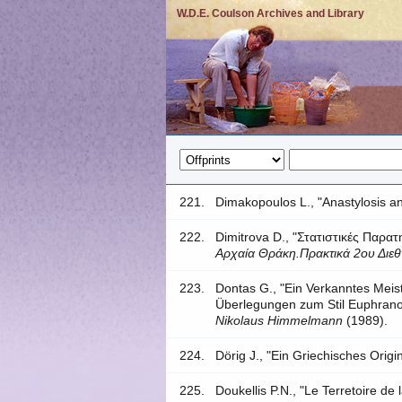
W.D.E. Coulson Archives and Library
221.
Dimakopoulos L., "Anastylosis an
222.
Dimitrova D., "Στατιστικές Παρα
Αρχαία Θράκη.Πρακτικά 2ου Διε
223.
Dontas G., "Ein Verkanntes Mei
Überlegungen zum Stil Euphrano
Nikolaus Himmelmann
(1989).
224.
Dörig J., "Ein Griechisches Ori
225.
Doukellis P.N., "Le Terretoire d