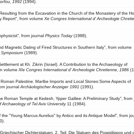
orfou, 1992
(1994).
esulting from the Excavation in the Church of the Monastery of the Ho
ry Report", from volume
Xe Congres International d' Archeologie Chreti
hysicist", from journal
Physics Today
(1988).
nd Magnetic Dating of Fired Structures in Southern Italy", from volume
al Symposium
(1989).
ettlement at Kh. Zikrin (Israel). A Contribution to the Archaeology of
rom volume
XIe Congres International d' Archeologie Chretienne, 1986
(1
 in Roman Palestine. Marlbe Imports and Local Stones:Some Aspects of
from journal
Archäologischer Anzeiger 1991
(1991).
The Roman Temple at Kedesh, Ypper Galilee: A Preliminary Study", from 
 of Archaeology of Tel Aviv University
11 (1984).
f the "Young Marcus Aurelius" by Antico and its Antique Model", from jo
0).
 Griechischer Dichterstatuen. 2. Teil: Die Statuen des Poseidippos und 