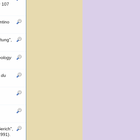
g
107
ntino
tung",
eology
 du
erich",
991).