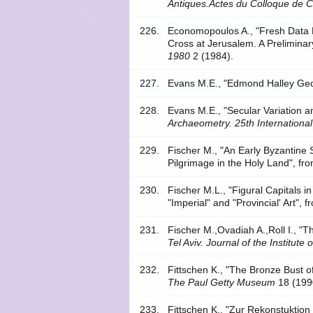
Antiques.Actes du Colloque de C
226.
Economopoulos A., "Fresh Data R
Cross at Jerusalem. A Prelimina
1980
2 (1984).
227.
Evans M.E., "Edmond Halley Geop
228.
Evans M.E., "Secular Variation a
Archaeometry. 25th Internation
229.
Fischer M., "An Early Byzantine S
Pilgrimage in the Holy Land", f
230.
Fischer M.L., "Figural Capitals
"Imperial" and "Provincial' Art", 
231.
Fischer M.,Ovadiah A.,Roll I., "
Tel Aviv. Journal of the Institute
232.
Fittschen K., "The Bronze Bust o
The Paul Getty Museum
18 (199
233.
Fittschen K., "Zur Rekonstuktion