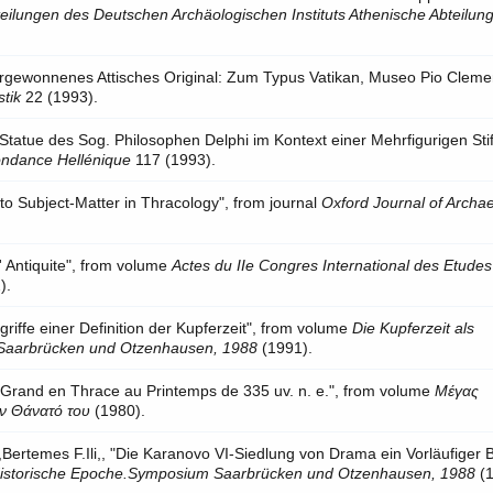
teilungen des Deutschen Archäologischen Instituts Athenische Abteilun
ergewonnenes Attisches Original: Zum Typus Vatikan, Museo Pio Cleme
stik
22 (1993).
 Statue des Sog. Philosophen Delphi im Kontext einer Mehrfigurigen Stif
ondance Hellénique
117 (1993).
 to Subject-Matter in Thracology", from journal
Oxford Journal of Archa
' Antiquite", from volume
Actes du IIe Congres International des Etudes
).
egriffe einer Definition der Kupferzeit", from volume
Die Kupferzeit als
Saarbrücken und Otzenhausen, 1988
(1991).
e Grand en Thrace au Printemps de 335 uv. n. e.", from volume
Μέγας
ν Θάνατό του
(1980).
,Bertemes F.Ili,, "Die Karanovo VI-Siedlung von Drama ein Vorläufiger B
 Historische Epoche.Symposium Saarbrücken und Otzenhausen, 1988
(1