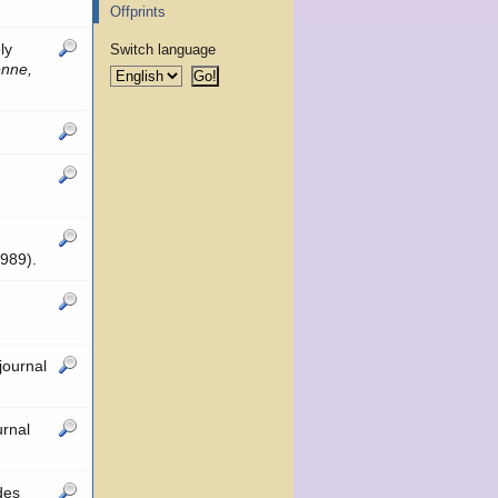
Offprints
ly
Switch language
enne,
989).
journal
urnal
des