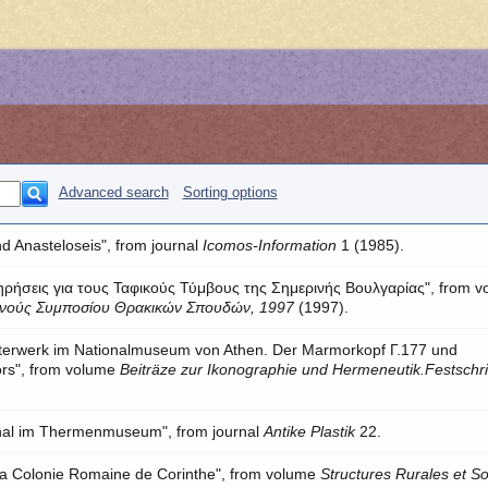
Advanced search
Sorting options
d Anasteloseis", from journal
Icomos-Information
1 (1985).
τηρήσεις για τους Ταφικούς Τύμβους της Σημερινής Βουλγαρίας", from 
θνούς Συμποσίου Θρακικών Σπουδών, 1997
(1997).
sterwerk im Nationalmuseum von Athen. Der Marmorkopf Γ.177 und
rs", from volume
Beiträze zur Ikonographie und Hermeneutik.Festschrif
ginal im Thermenmuseum", from journal
Antike Plastik
22.
e la Colonie Romaine de Corinthe", from volume
Structures Rurales et So