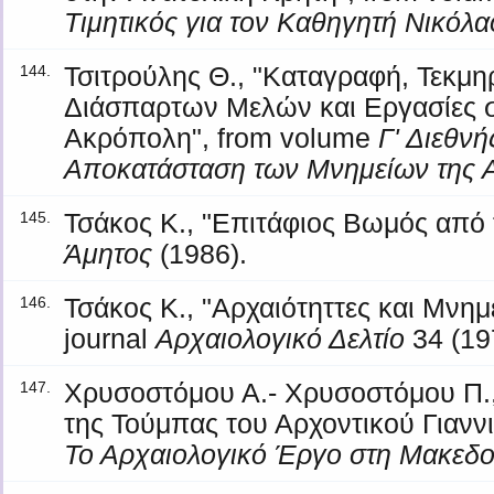
Τιμητικός για τον Καθηγητή Νικόλ
Τσιτρούλης Θ., "Καταγραφή, Τεκμη
144.
Διάσπαρτων Μελών και Εργασίες σ
Ακρόπολη", from volume
Γ' Διεθνή
Αποκατάσταση των Μνημείων της 
Τσάκος Κ., "Επιτάφιος Βωμός από 
145.
Άμητος
(1986).
Τσάκος Κ., "Αρχαιότηττες και Μνημ
146.
journal
Αρχαιολογικό Δελτίο
34 (19
Χρυσοστόμου Α.- Χρυσοστόμου Π.
147.
της Τούμπας του Αρχοντικού Γιαννι
Το Αρχαιολογικό Έργο στη Μακεδο