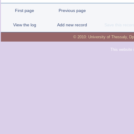
First page
Previous page
View the log
Add new record
Save this recor
© 2010:
University of Thessaly
,
Dp
This website