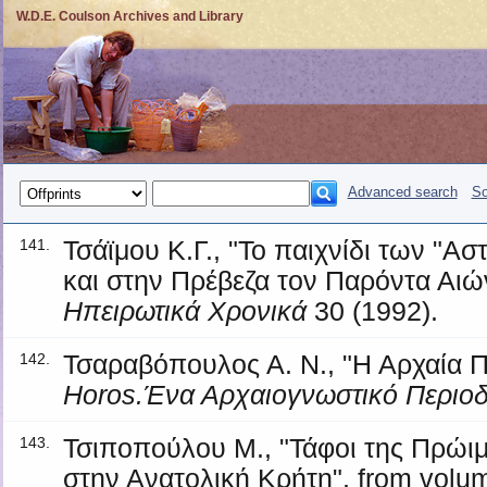
W.D.E. Coulson Archives and Library
Advanced search
So
Τσάϊμου Κ.Γ., "Το παιχνίδι των "Α
141.
και στην Πρέβεζα τον Παρόντα Αιών
Ηπειρωτικά Χρονικά
30 (1992).
Τσαραβόπουλος Α. Ν., "Η Αρχαία Πό
142.
Horos.Ένα Αρχαιογνωστικό Περιοδ
Τσιποπούλου Μ., "Τάφοι της Πρώι
143.
στην Ανατολική Κρήτη", from vol