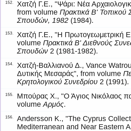
Χατζή Γ.Ε., "Ψάρι: Νέα Αρχαιολογι
152.
from volume
Πρακτικά Β' Τοπικού
Σπουδών, 1982
(1984).
Χατζή Γ.Ε., "Η Πρωτογεωμετρική Ε
153.
volume
Πρακτικά Β' Διεθνούς Συν
Σπουδών
2 (1981-1982).
Χατζή-Βαλλιανού Δ., Vance Watrou
154.
Δυτικής Μεσαράς", from volume
Πε
Κρητολογικού Συνεδρίου
2 (1991).
Μπούρας Χ., "Ο Άγιος Νικόλαος π
155.
volume
Αρμός
.
Andersson K., "The Cyprus Collect
156.
Mediterranean and Near Eastern An