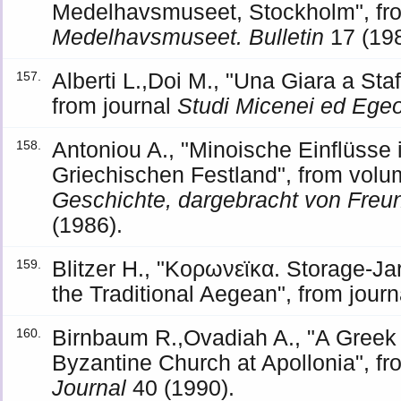
Medelhavsmuseet, Stockholm", fro
Medelhavsmuseet. Bulletin
17 (198
Alberti L.,Doi M., "Una Giara a St
157.
from journal
Studi Micenei ed Egeo
Antoniou A., "Minoische Einflüsse 
158.
Griechischen Festland", from vol
Geschichte, dargebracht von Freu
(1986).
Blitzer H., "Κορωνεϊκα. Storage-Ja
159.
the Traditional Aegean", from jour
Birnbaum R.,Ovadiah A., "A Greek I
160.
Byzantine Church at Apollonia", fr
Journal
40 (1990).