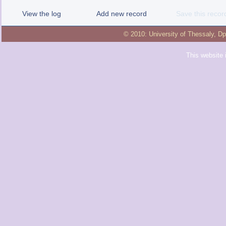
View the log
Add new record
Save this recor
© 2010:
University of Thessaly
,
Dp
This website