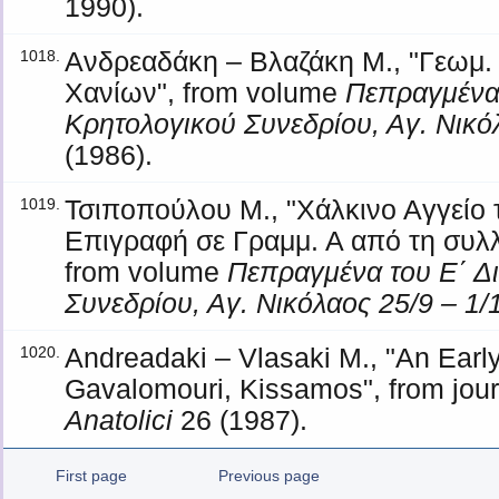
1990).
Ανδρεαδάκη – Βλαζάκη Μ., "Γεωμ.
1018.
Χανίων", from volume
Πεπραγμένα 
Κρητολογικού Συνεδρίου, Αγ. Νικό
(1986).
Τσιποπούλου Μ., "Χάλκινο Αγγείο
1019.
Επιγραφή σε Γραμμ. Α από τη συλλ
from volume
Πεπραγμένα του Ε΄ Δ
Συνεδρίου, Αγ. Νικόλαος 25/9 – 1/
Andreadaki – Vlasaki M., "An Early
1020.
Gavalomouri, Kissamos", from jou
Anatolici
26 (1987).
First page
Previous page