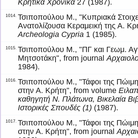
Κρητικά Χρονικά
27 (1987).
Τσιποπούλου Μ., "Κυπριακά Στοιχε
1014.
Ανατολίζουσα Κεραμεική της Α. Κρή
Archeologia Cypria
1 (1985).
Τσιποπούλου Μ., "ΠΓ και Γεωμ. Αγ
1015.
Μητσοτάκη", from journal
Αρχαιολο
1984).
Τσιποπούλου Μ., "Τάφοι της Πώιμ
1016.
στην Α. Κρήτη", from volume
Ειλαπ
καθηγητή Ν. Πλάτωνα, Βικελαία Βιβ
Ιστορικές Σπουδές (1)
(1987).
Τσιποπούλου Μ., "Τάφοι της Πώιμ
1017.
στην Α. Κρήτη", from journal
Αρχαι