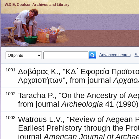
W.D.E. Coulson Archives and Library
Advanced search
So
Δαβάρας Κ., "ΚΔ΄ Εφορεία Προϊστ
1001.
Αρχαιοτήτων", from journal
Αρχαιο
Taracha P., "On the Ancestry of A
1002.
from journal
Archeologia
41 (1990)
Watrous L.V., "Review of Aegean Pr
1003.
Earliest Prehistory through the Pro
journal
American Journal of Archa