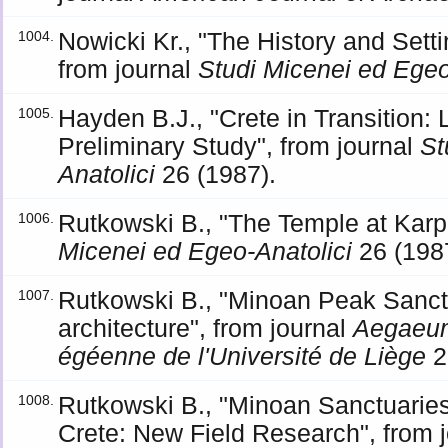
Nowicki Kr., "The History and Setti
1004.
from journal
Studi Micenei ed Egeo
Hayden B.J., "Crete in Transition: L
1005.
Preliminary Study", from journal
St
Anatolici
26 (1987).
Rutkowski B., "The Temple at Karph
1006.
Micenei ed Egeo-Anatolici
26 (198
Rutkowski B., "Minoan Peak Sanct
1007.
architecture", from journal
Aegaeum
égéenne de l'Université de Liège
2
Rutkowski B., "Minoan Sanctuarie
1008.
Crete: New Field Research", from 