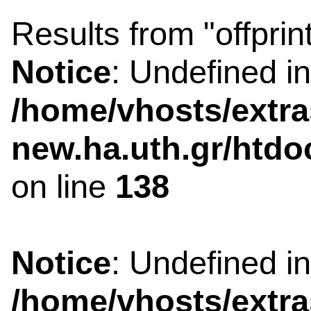
Results from "offprin
Notice
: Undefined i
/home/vhosts/extra
new.ha.uth.gr/htdo
on line
138
Notice
: Undefined i
/home/vhosts/extra