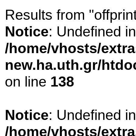
Results from "offprin
Notice
: Undefined i
/home/vhosts/extra
new.ha.uth.gr/htdo
on line
138
Notice
: Undefined i
/home/vhosts/extra